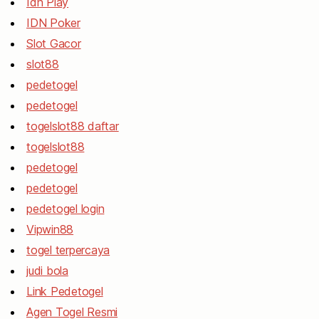
Idn Play
IDN Poker
Slot Gacor
slot88
pedetogel
pedetogel
togelslot88 daftar
togelslot88
pedetogel
pedetogel
pedetogel login
Vipwin88
togel terpercaya
judi bola
Link Pedetogel
Agen Togel Resmi