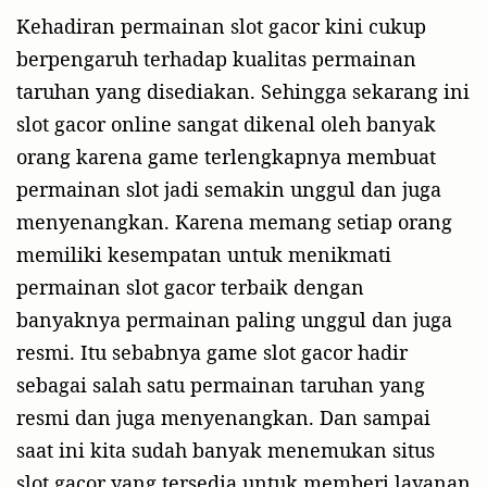
Kehadiran permainan slot gacor kini cukup
berpengaruh terhadap kualitas permainan
taruhan yang disediakan. Sehingga sekarang ini
slot gacor online sangat dikenal oleh banyak
orang karena game terlengkapnya membuat
permainan slot jadi semakin unggul dan juga
menyenangkan. Karena memang setiap orang
memiliki kesempatan untuk menikmati
permainan slot gacor terbaik dengan
banyaknya permainan paling unggul dan juga
resmi. Itu sebabnya game slot gacor hadir
sebagai salah satu permainan taruhan yang
resmi dan juga menyenangkan. Dan sampai
saat ini kita sudah banyak menemukan situs
slot gacor yang tersedia untuk memberi layanan