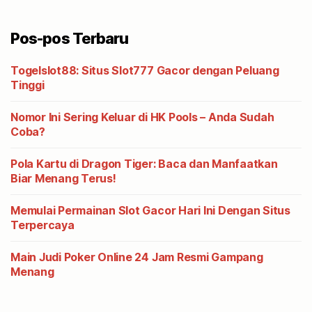
Pos-pos Terbaru
Togelslot88: Situs Slot777 Gacor dengan Peluang
Tinggi
Nomor Ini Sering Keluar di HK Pools – Anda Sudah
Coba?
Pola Kartu di Dragon Tiger: Baca dan Manfaatkan
Biar Menang Terus!
Memulai Permainan Slot Gacor Hari Ini Dengan Situs
Terpercaya
Main Judi Poker Online 24 Jam Resmi Gampang
Menang