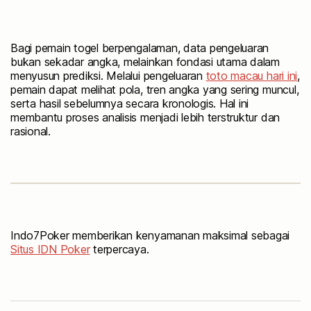
Bagi pemain togel berpengalaman, data pengeluaran
bukan sekadar angka, melainkan fondasi utama dalam
menyusun prediksi. Melalui pengeluaran
toto macau hari ini
,
pemain dapat melihat pola, tren angka yang sering muncul,
serta hasil sebelumnya secara kronologis. Hal ini
membantu proses analisis menjadi lebih terstruktur dan
rasional.
Indo7Poker memberikan kenyamanan maksimal sebagai
Situs IDN Poker
terpercaya.