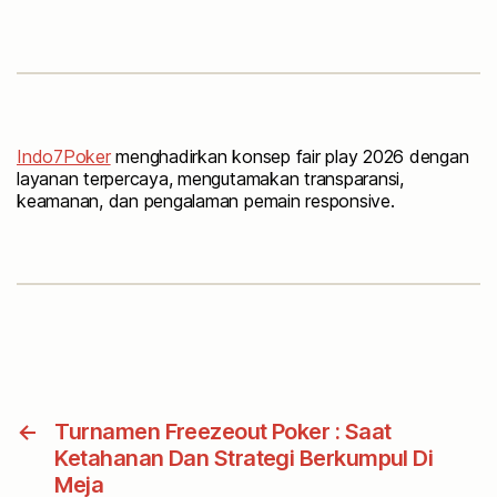
Indo7Poker
menghadirkan konsep fair play 2026 dengan
layanan terpercaya, mengutamakan transparansi,
keamanan, dan pengalaman pemain responsive.
←
Turnamen Freezeout Poker : Saat
Ketahanan Dan Strategi Berkumpul Di
Meja