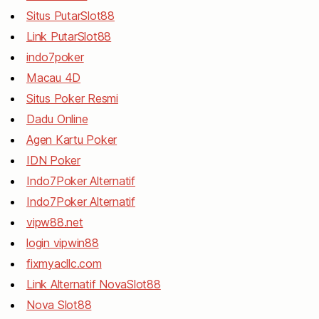
Situs PutarSlot88
Link PutarSlot88
indo7poker
Macau 4D
Situs Poker Resmi
Dadu Online
Agen Kartu Poker
IDN Poker
Indo7Poker Alternatif
Indo7Poker Alternatif
vipw88.net
login vipwin88
fixmyacllc.com
Link Alternatif NovaSlot88
Nova Slot88