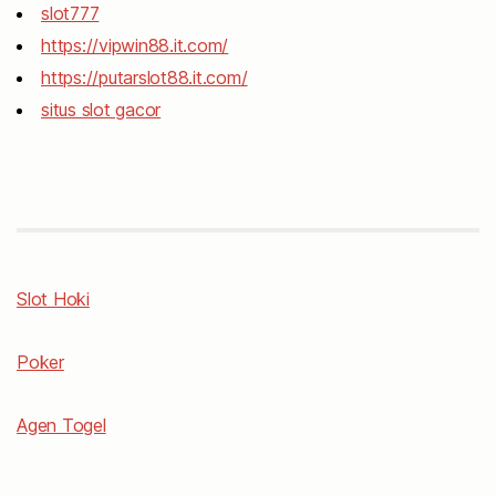
slot777
https://vipwin88.it.com/
https://putarslot88.it.com/
situs slot gacor
Slot Hoki
Poker
Agen Togel