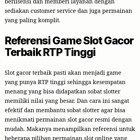
berlisensi dan memberi layanan dengan
sediakan customer service dan juga permainan
yang paling komplit.
Referensi Game Slot Gacor
Terbaik RTP Tinggi
Slot gacor terbaik pasti akan menjadi game
yang punya RTP tinggi sehingga kesempatan
menang yang bisa didapatkan sobat slotter
memiliki nilai yang besar. Dan cara ini sangat
efektif dan membantu sobat slotter agar bisa
menikmati permainan slot gacor resmi dengan
mudah. Makanya menampilkan referensi untuk
beberapa pilihan permainan slot online yang