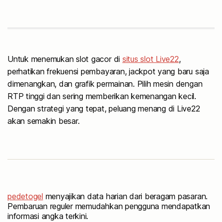
Untuk menemukan slot gacor di
situs slot Live22
,
perhatikan frekuensi pembayaran, jackpot yang baru saja
dimenangkan, dan grafik permainan. Pilih mesin dengan
RTP tinggi dan sering memberikan kemenangan kecil.
Dengan strategi yang tepat, peluang menang di Live22
akan semakin besar.
pedetogel
menyajikan data harian dari beragam pasaran.
Pembaruan reguler memudahkan pengguna mendapatkan
informasi angka terkini.