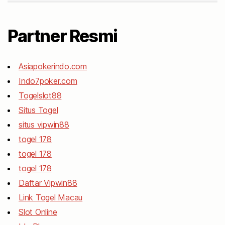
Partner Resmi
Asiapokerindo.com
Indo7poker.com
Togelslot88
Situs Togel
situs vipwin88
togel 178
togel 178
togel 178
Daftar Vipwin88
Link Togel Macau
Slot Online