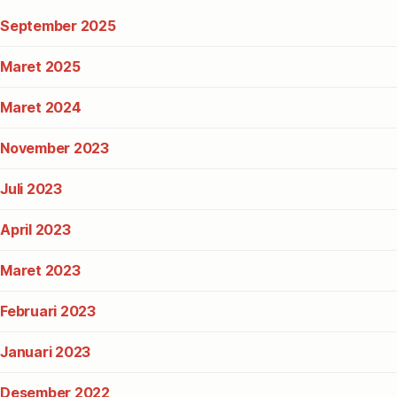
September 2025
Maret 2025
Maret 2024
November 2023
Juli 2023
April 2023
Maret 2023
Februari 2023
Januari 2023
Desember 2022