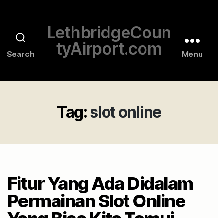
LethbridgeCoun
tyAirport.com
Search
Menu
Tag:
slot online
Fitur Yang Ada Didalam
Permainan Slot Online