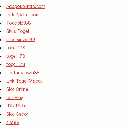
Asiapokerindo.com
Indo7poker.com
Togelslot88
Situs Togel
situs vipwin88
togel 178
togel 178
togel 178
Daftar Vipwin88
Link Togel Macau
Slot Online
Idn Play
IDN Poker
Slot Gacor
slot88