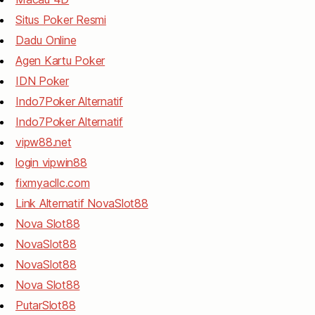
Situs Poker Resmi
Dadu Online
Agen Kartu Poker
IDN Poker
Indo7Poker Alternatif
Indo7Poker Alternatif
vipw88.net
login vipwin88
fixmyacllc.com
Link Alternatif NovaSlot88
Nova Slot88
NovaSlot88
NovaSlot88
Nova Slot88
PutarSlot88