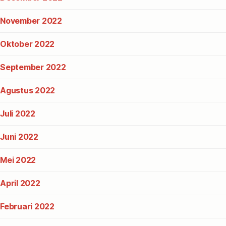
November 2022
Oktober 2022
September 2022
Agustus 2022
Juli 2022
Juni 2022
Mei 2022
April 2022
Februari 2022