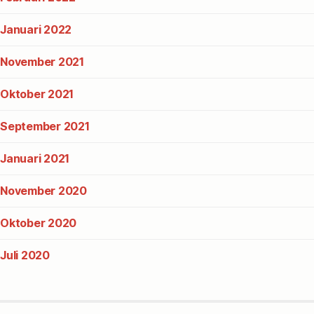
Januari 2022
November 2021
Oktober 2021
September 2021
Januari 2021
November 2020
Oktober 2020
Juli 2020