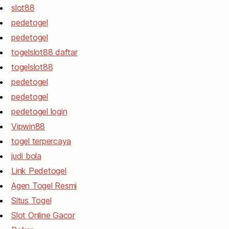
slot88
pedetogel
pedetogel
togelslot88 daftar
togelslot88
pedetogel
pedetogel
pedetogel login
Vipwin88
togel terpercaya
judi bola
Link Pedetogel
Agen Togel Resmi
Situs Togel
Slot Online Gacor