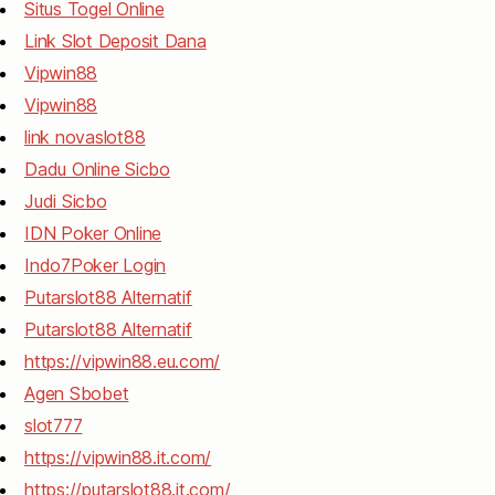
Situs Togel Online
Link Slot Deposit Dana
Vipwin88
Vipwin88
link novaslot88
Dadu Online Sicbo
Judi Sicbo
IDN Poker Online
Indo7Poker Login
Putarslot88 Alternatif
Putarslot88 Alternatif
https://vipwin88.eu.com/
Agen Sbobet
slot777
https://vipwin88.it.com/
https://putarslot88.it.com/