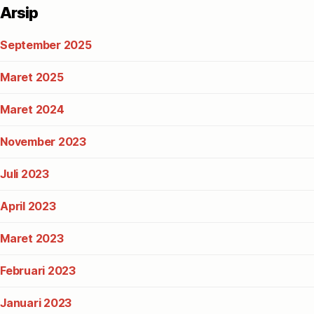
Arsip
September 2025
Maret 2025
Maret 2024
November 2023
Juli 2023
April 2023
Maret 2023
Februari 2023
Januari 2023