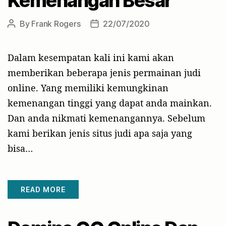
Kemenangan Besar
By
Frank Rogers
22/07/2020
Post
Post
author
date
Dalam kesempatan kali ini kami akan
memberikan beberapa jenis permainan judi
online. Yang memiliki kemungkinan
kemenangan tinggi yang dapat anda mainkan.
Dan anda nikmati kemenangannya. Sebelum
kami berikan jenis situs judi apa saja yang
bisa…
READ MORE