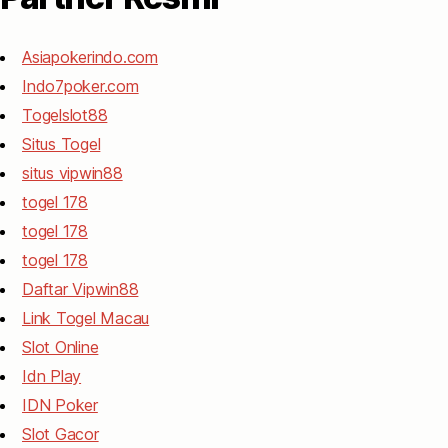
Asiapokerindo.com
Indo7poker.com
Togelslot88
Situs Togel
situs vipwin88
togel 178
togel 178
togel 178
Daftar Vipwin88
Link Togel Macau
Slot Online
Idn Play
IDN Poker
Slot Gacor