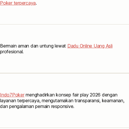
Poker terpercaya
.
Bermain aman dan untung lewat
Dadu Online Uang Asli
profesional.
Indo7Poker
menghadirkan konsep fair play 2026 dengan
layanan terpercaya, mengutamakan transparansi, keamanan,
dan pengalaman pemain responsive.