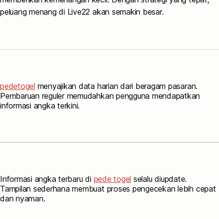
peluang menang di Live22 akan semakin besar.
pedetogel
menyajikan data harian dari beragam pasaran.
Pembaruan reguler memudahkan pengguna mendapatkan
informasi angka terkini.
Informasi angka terbaru di
pede togel
selalu diupdate.
Tampilan sederhana membuat proses pengecekan lebih cepat
dan nyaman.