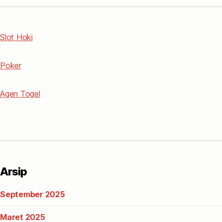
Slot Hoki
Poker
Agen Togel
Arsip
September 2025
Maret 2025