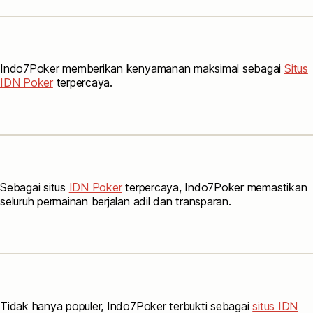
Indo7Poker memberikan kenyamanan maksimal sebagai
Situs
IDN Poker
terpercaya.
Sebagai situs
IDN Poker
terpercaya, Indo7Poker memastikan
seluruh permainan berjalan adil dan transparan.
Tidak hanya populer, Indo7Poker terbukti sebagai
situs IDN