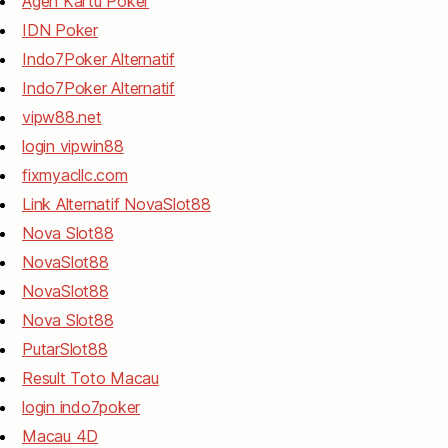
Agen Kartu Poker
IDN Poker
Indo7Poker Alternatif
Indo7Poker Alternatif
vipw88.net
login vipwin88
fixmyacllc.com
Link Alternatif NovaSlot88
Nova Slot88
NovaSlot88
NovaSlot88
Nova Slot88
PutarSlot88
Result Toto Macau
login indo7poker
Macau 4D