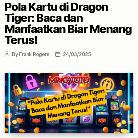
Pola Kartu di Dragon
Tiger: Baca dan
Manfaatkan Biar Menang
Terus!
By
Frank Rogers
24/03/2025
Post
Post
author
date